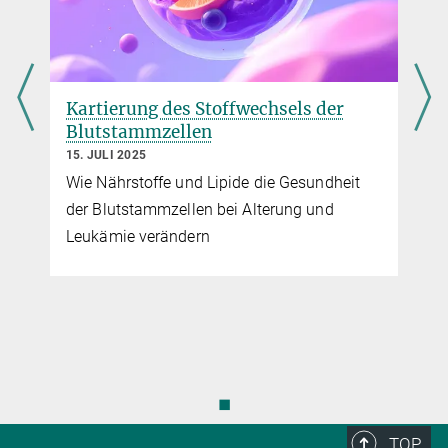
Zu den Wurzeln der akuten myeloischen
Leukämie
Kartierung des Stoffwechsels der
Neue Erkenntnisse über die Rolle des Transkriptionsfaktors HLX
Blutstammzellen
bei Blutkrebs
15. JULI 2025
mehr
Wie Nährstoffe und Lipide die Gesundheit
der Blutstammzellen bei Alterung und
Leukämie verändern
◼
TOP