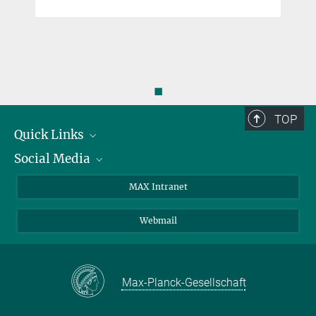
◼
TOP
Quick Links
Social Media
Forschungsgruppen
IMPRS
Twitter
MAX Intranet
Stellenangebote
Bluesky
Webmail
Kontakt
Mastodon
Anfahrt
LinkedIn
Instagram
Max-Planck-Gesellschaft