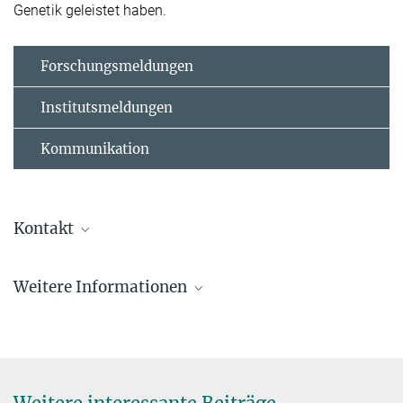
Genetik geleistet haben.
Forschungsmeldungen
Institutsmeldungen
Kommunikation
Kontakt
Marcus Rockoff
Weitere Informationen
Presse- und Öffentlichkeitsarbeit | public relations
officer
+49 761 5108-368
rockoff@ie-freiburg.mpg.de
presse@ie-freiburg.mpg.de