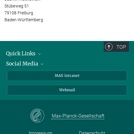
Stübeweg 51
79108 Freiburg
Baden-Württemberg
TOP
Quick Links
Social Media
Forschungsgruppen
IMPRS
Twitter
MAX Intranet
Stellenangebote
Bluesky
Webmail
Kontakt
Mastodon
Anfahrt
LinkedIn
Instagram
Max-Planck-Gesellschaft
Impressum
Datenschutz