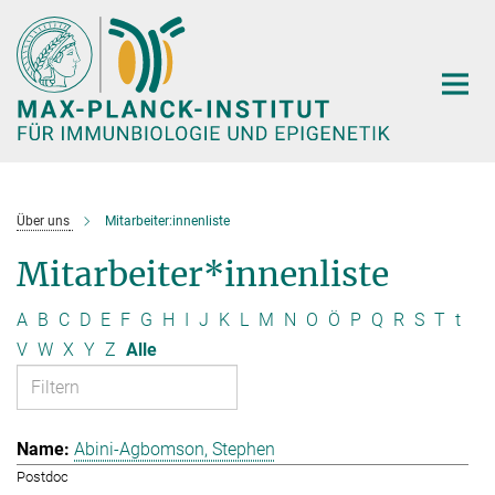
Hauptinhalt
Über uns
Mitarbeiter:innenliste
Mitarbeiter*innenliste
A
B
C
D
E
F
G
H
I
J
K
L
M
N
O
Ö
P
Q
R
S
T
t
V
W
X
Y
Z
Alle
Abini-Agbomson, Stephen
Postdoc