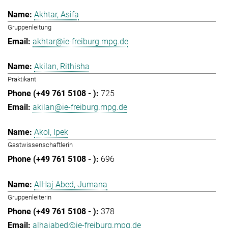
Akhtar, Asifa
Gruppenleitung
akhtar@ie-freiburg.mpg.de
Akilan, Rithisha
Praktikant
725
akilan@ie-freiburg.mpg.de
Akol, Ipek
Gastwissenschaftlerin
696
AlHaj Abed, Jumana
Gruppenleiterin
378
alhajabed@ie-freiburg.mpg.de