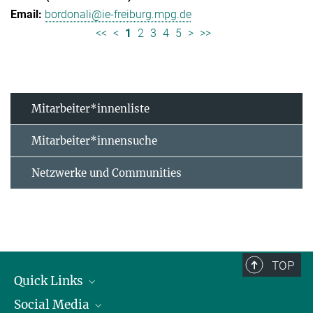
bordonali@ie-freiburg.mpg.de
<<
<
1
2
3
4
5
>
>>
Mitarbeiter*innenliste
Mitarbeiter*innensuche
Netzwerke und Communities
TOP
Quick Links
Social Media
Forschungsgruppen