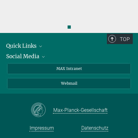
◼
TOP
Quick Links
Social Media
Forschungsgruppen
IMPRS
Twitter
MAX Intranet
Stellenangebote
Bluesky
Webmail
Kontakt
Mastodon
Anfahrt
LinkedIn
Instagram
Max-Planck-Gesellschaft
Impressum
Datenschutz