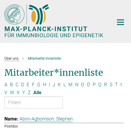
Hauptinhalt
Über uns
Mitarbeiter:innenliste
Mitarbeiter*innenliste
A
B
C
D
E
F
G
H
I
J
K
L
M
N
O
Ö
P
Q
R
S
T
t
V
W
X
Y
Z
Alle
Abini-Agbomson, Stephen
Postdoc