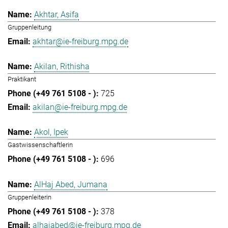
Akhtar, Asifa
Gruppenleitung
akhtar@ie-freiburg.mpg.de
Akilan, Rithisha
Praktikant
725
akilan@ie-freiburg.mpg.de
Akol, Ipek
Gastwissenschaftlerin
696
AlHaj Abed, Jumana
Gruppenleiterin
378
alhajabed@ie-freiburg.mpg.de