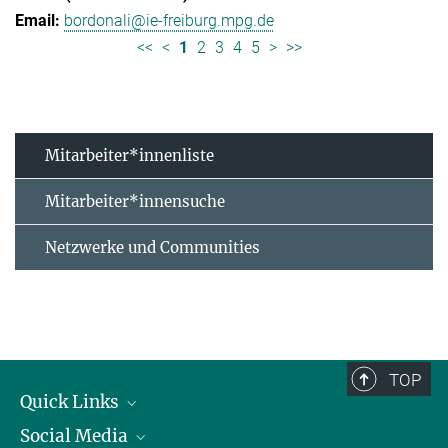
bordonali@ie-freiburg.mpg.de
<<
<
1
2
3
4
5
>
>>
Mitarbeiter*innenliste
Mitarbeiter*innensuche
Netzwerke und Communities
TOP
Quick Links
Social Media
Forschungsgruppen