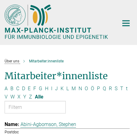
Hauptinhalt
Über uns
Mitarbeiter:innenliste
Mitarbeiter*innenliste
A
B
C
D
E
F
G
H
I
J
K
L
M
N
O
Ö
P
Q
R
S
T
t
V
W
X
Y
Z
Alle
Abini-Agbomson, Stephen
Postdoc