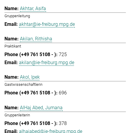
Akhtar, Asifa
Gruppenleitung
akhtar@ie-freiburg.mpg.de
Akilan, Rithisha
Praktikant
725
akilan@ie-freiburg.mpg.de
Akol, Ipek
Gastwissenschaftlerin
696
AlHaj Abed, Jumana
Gruppenleiterin
378
alhajabed@ie-freiburg.mpg.de