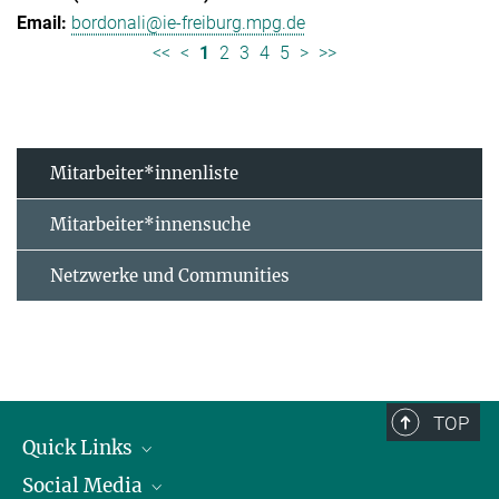
bordonali@ie-freiburg.mpg.de
<<
<
1
2
3
4
5
>
>>
Mitarbeiter*innenliste
Mitarbeiter*innensuche
Netzwerke und Communities
TOP
Quick Links
Social Media
Forschungsgruppen