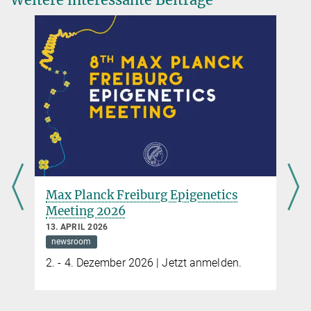
Nature Immunology
(Available online 21 April 2023)
Source
Nachbarschaftshilfe im Gewebe
Max-Planck-Forscher finden heraus, was die Bewegung von
Fresszell-Netzwerken steuert
mehr
Das Start-Stopp-System jagender Immunzellen
Immunzellen koordinieren Schwarmverhalten, um gemeinsam
Max Planck Freiburg Epigenetics
Krankheitserreger zu eliminieren
Meeting 2026
mehr
13. APRIL 2026
newsroom
2. - 4. Dezember 2026 | Jetzt anmelden.