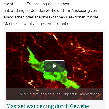
ebenfalls zur Freisetzung der gleichen
entzündungsfördernden Stoffe und zur Auslösung von
allergischen oder anaphylaktischen Reaktionen, für die
Mastzellen wohl am besten bekannt sind.
Play
Video
MPI für Immunbiologie und Epigenetik, Lämmermann
Mastzellwanderung durch Gewebe