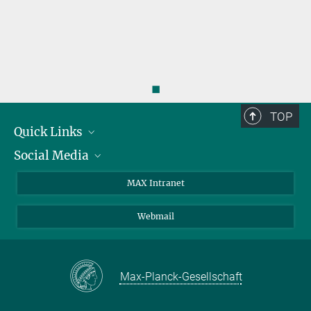
◼
TOP
Quick Links
Social Media
Forschungsgruppen
IMPRS
Twitter
MAX Intranet
Stellenangebote
Bluesky
Webmail
Kontakt
Mastodon
Anfahrt
LinkedIn
Instagram
Max-Planck-Gesellschaft