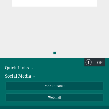
e
◼
TOP
Quick Links
Social Media
Forschungsgruppen
IMPRS
Twitter
MAX Intranet
Stellenangebote
Bluesky
Webmail
Kontakt
Mastodon
Anfahrt
LinkedIn