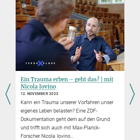
42 - Die Antwort auf fast alles
Die originelle Wissensserie, erzählt von Nora Tschirner, Jördis
Triebel und Sibel Kekilli, stellt Fragen nach dem Leben und dem
Universum. Wie geht Zeitreisen? Können Tiere Schönheit
empfinden? Und retten Städte die Welt? Mit einer Portion
Augenzwinkern sucht 42 nach Lösungen, wo immer dies möglich
ist.
mehr
Ein Trauma erben – geht das? | mit
Nicola Iovino
12. NOVEMBER 2023
Kann ein Trauma unserer Vorfahren unser
eigenes Leben belasten? Eine ZDF-
Dokumentation geht dem auf den Grund
und trifft sich auch mit Max-Planck-
Forscher Nicola Iovino…