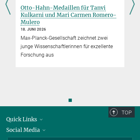
Eine Hausordnung für Haushaltsgene
Otto-Hahn-Medaillen für Tanvi
Kulkarni und Mari Carmen Romero-
4. MÄRZ 2019
Mulero
Max-Planck-Forscher zeigen, wie die DNA für die Transkription
wichtiger Gene zugänglich gemacht wird
18. JUNI 2026
Max-Planck-Gesellschaft zeichnet zwei
mehr
junge Wissenschaftlerinnen für exzellente
Forschung aus
◼
TOP
Quick Links
Social Media
Forschungsgruppen